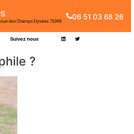
IS
06 51 03 68 26
enue des Champs Elysées 75008
Suivez nous
hile ?