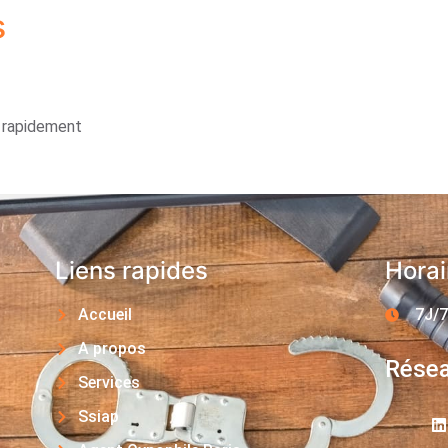
s
s rapidement
Liens rapides
Horai
Accueil
7J/7
A propos
Résea
Services
Ssiap