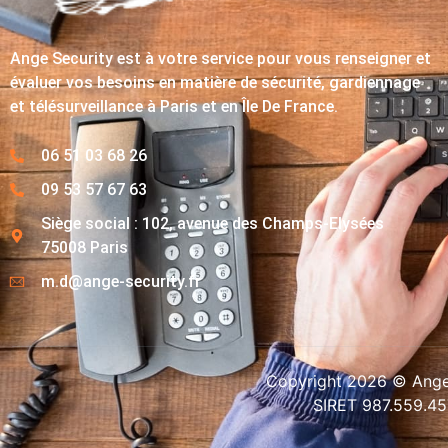
Ange Security est à votre service pour vous renseigner et
évaluer vos besoins en matière de sécurité, gardiennage
et télésurveillance à Paris et en Île De France.
06 51 03 68 26
09 53 57 67 63
Siège social : 102, avenue des Champs-Elysées
75008 Paris
m.d@ange-security.fr
Copyright 2026 © Ange-
SIRET 987.559.4