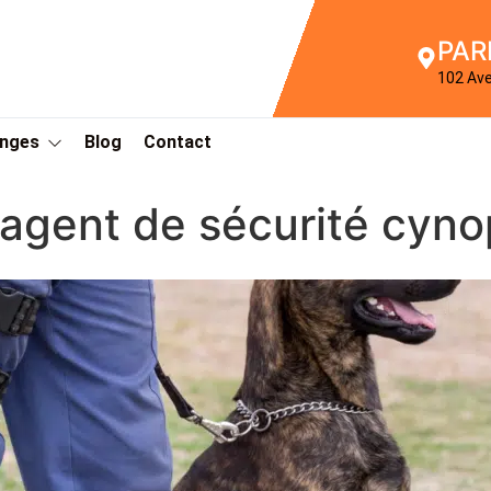
PAR
102 Av
Anges
Blog
Contact
gent de sécurité cynop