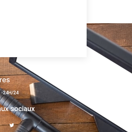
res
 -24H/24
ux sociaux