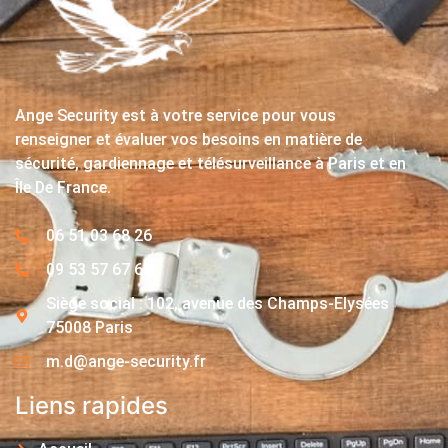
Ange Security est à votre service pour vous
renseigner et évaluer vos besoins en matière de
sécurité, gardiennage et télésurveillance à Paris et en
Île De France.
06 51 03 68 26
09 53 57 67 63
Siège social : 102, avenue des Champs-Elysées
75008 Paris
m.d@ange-security.fr
Liens rapides