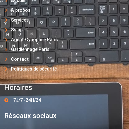
Accueil
A propos
Services
Ssiap
Agent Cynophile Paris
Gardiennage Paris
Contact
Politiques de sécurité
Horaires
7J/7 -24H/24
Réseaux sociaux