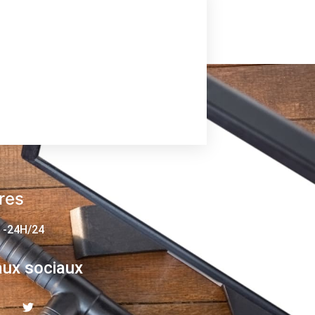
res
 -24H/24
ux sociaux