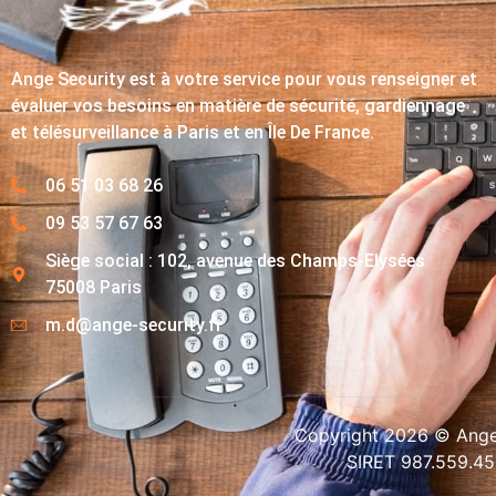
Ange Security est à votre service pour vous renseigner et
évaluer vos besoins en matière de sécurité, gardiennage
et télésurveillance à Paris et en Île De France.
06 51 03 68 26
09 53 57 67 63
Siège social : 102, avenue des Champs-Elysées
75008 Paris
m.d@ange-security.fr
Copyright 2026 © Ange-
SIRET 987.559.4