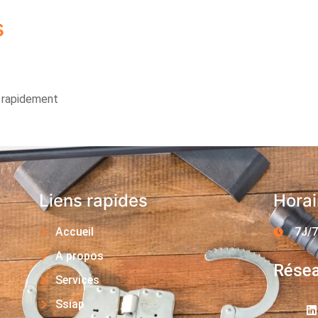
s
s rapidement
Liens rapides
Horai
Accueil
7J/7
A propos
Résea
Services
Ssiap