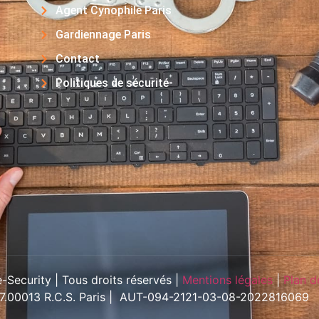
Agent Cynophile Paris
Gardiennage Paris
Contact
Politiques de sécurité
Security | Tous droits réservés |
Mentions légales
|
Plan d
57.00013 R.C.S. Paris | AUT-094-2121-03-08-2022816069