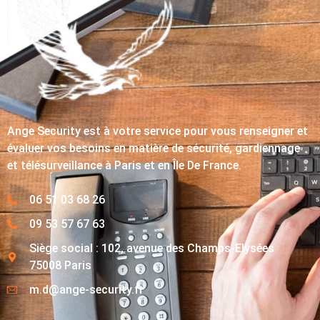
Ange Security est à votre service pour vous renseigner et
évaluer vos besoins en matière de sécurité, gardiennage
et télésurveillance à Paris et en Île De France.
06 51 03 68 26
09 53 57 67 63
Siège social : 102, avenue des Champs-Elysées
75008 Paris
m.d@ange-security.fr