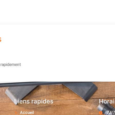
s
s rapidement
Liens rapides
Horai
Accueil
7J/7