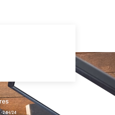
res
 -24H/24