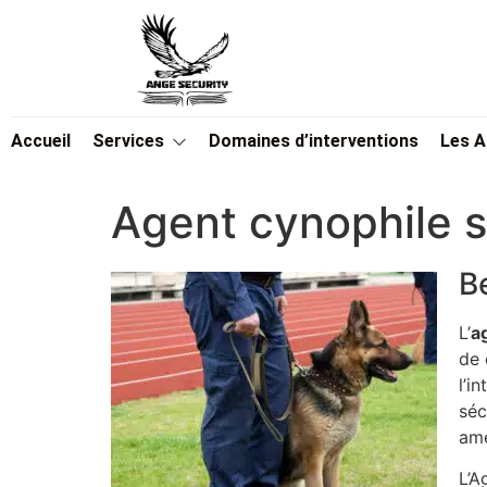
Accueil
Services
Domaines d’interventions
Les 
Agent cynophile 
B
L’
a
de 
l’i
séc
amé
L’A