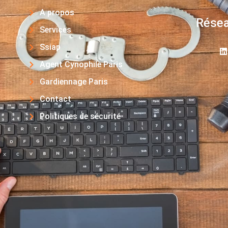
A propos
Résea
Services
Ssiap
Agent Cynophile Paris
Gardiennage Paris
Contact
Politiques de sécurité