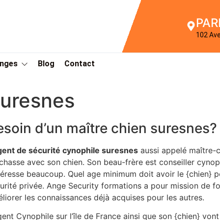
PAR
102 Av
Anges
Blog
Contact
suresnes
esoin d’un maître chien suresnes?
gent de sécurité cynophile suresnes
aussi appelé maître-c
chasse avec son chien. Son beau-frère est conseiller cynop
ntéresse beaucoup. Quel age minimum doit avoir le {chien} 
urité privée. Ange Security formations a pour mission de f
liorer les connaissances déjà acquises pour les autres.
gent Cynophile sur l’île de France ainsi que son {chien} von