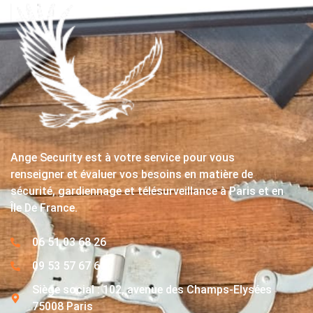
Ange Security est à votre service pour vous
renseigner et évaluer vos besoins en matière de
sécurité, gardiennage et télésurveillance à Paris et en
Île De France.
06 51 03 68 26
09 53 57 67 63
Siège social : 102, avenue des Champs-Elysées
75008 Paris