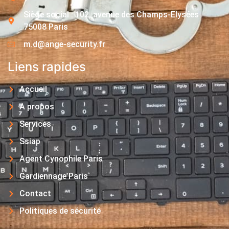
Siège social : 102, avenue des Champs-Elysées
75008 Paris
m.d@ange-security.fr
Liens rapides
Accueil
A propos
Services
Ssiap
Agent Cynophile Paris
Gardiennage Paris
Contact
Politiques de sécurité