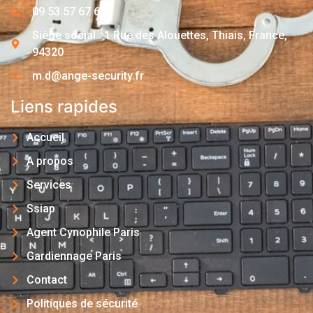
09 53 57 67 63
Siège social : 1 Rue des Alouettes, Thiais, France,
94320
m.d@ange-security.fr
Liens rapides
Accueil
A propos
Services
Ssiap
Agent Cynophile Paris
Gardiennage Paris
Contact
Politiques de sécurité