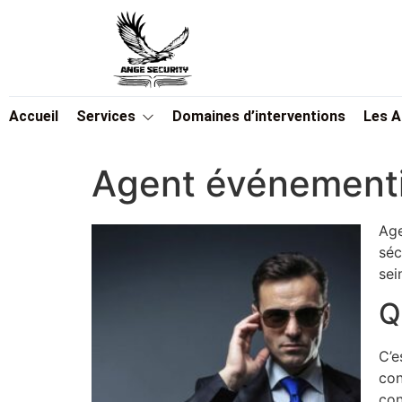
Accueil
Services
Domaines d’interventions
Les 
Agent événementi
Age
séc
sei
Q
C’e
con
con