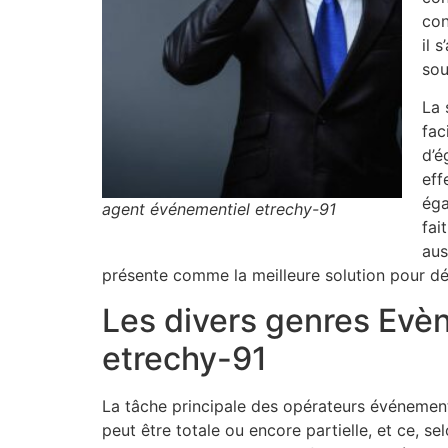
con
il 
sou
La 
fac
d’é
eff
éga
agent événementiel etrechy-91
fai
aus
présente comme la meilleure solution pour dél
Les divers genres Evè
etrechy-91
La tâche principale des opérateurs événement
peut être totale ou encore partielle, et ce, s