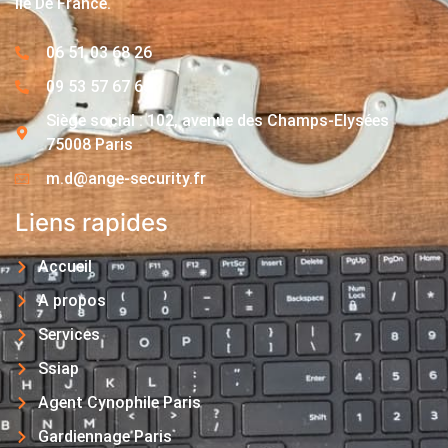
Île De France.
06 51 03 68 26
09 53 57 67 63
Siège social : 102, avenue des Champs-Elysées
75008 Paris
m.d@ange-security.fr
Liens rapides
Accueil
A propos
Services
Ssiap
Agent Cynophile Paris
Gardiennage Paris