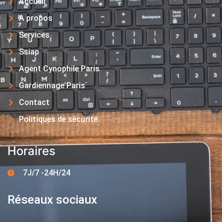
Accueil
A propos
Services
Ssiap
Agent Cynophile Paris
Gardiennage Paris
Contact
Politiques de sécurité
Horaires
7J/7 -24H/24
Réseaux sociaux