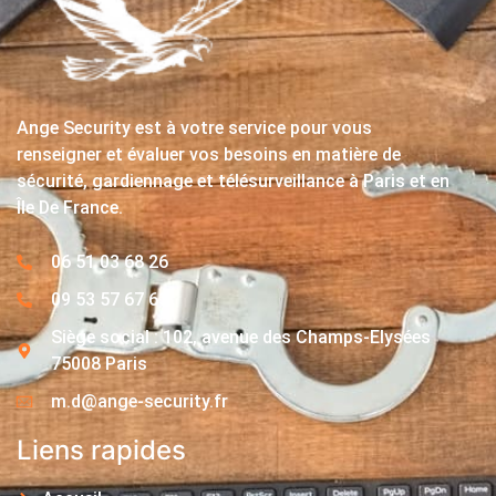
Ange Security est à votre service pour vous
renseigner et évaluer vos besoins en matière de
sécurité, gardiennage et télésurveillance à Paris et en
Île De France.
06 51 03 68 26
09 53 57 67 63
Siège social : 102, avenue des Champs-Elysées
75008 Paris
m.d@ange-security.fr
Liens rapides