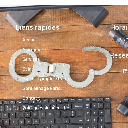
Liens rapides
Horai
Accueil
7J/7
A propos
Résea
Services
Ssiap
Agent Cynophile Paris
Gardiennage Paris
Contact
Politiques de sécurité