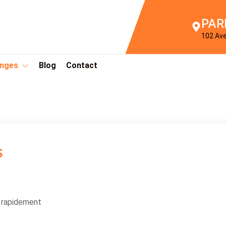
PAR
102 Av
Anges
Blog
Contact
s
s rapidement