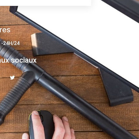
res
 -24H/24
ux sociaux