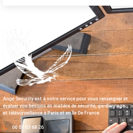
Ange Security est à votre service pour vous renseigner et
évaluer vos besoins en matière de sécurité, gardiennage
et télésurveillance à Paris et en Île De France.
06 51 03 68 26