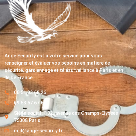
Ange Security est à votre service pour vous
renseigner et évaluer vos besoins en matière de
sécurité, gardiennage et télésurveillance à Paris et en
Île De France.
06 51 03 68 26
09 53 57 67 63
Siège social : 102, avenue des Champs-Elysées
75008 Paris
m.d@ange-security.fr