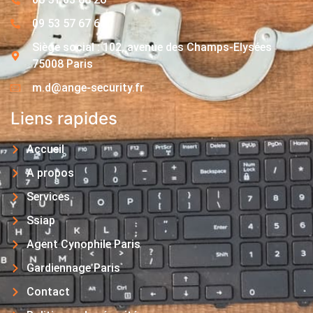
09 53 57 67 63
Siège social : 102, avenue des Champs-Elysées
75008 Paris
m.d@ange-security.fr
Liens rapides
Accueil
A propos
Services
Ssiap
Agent Cynophile Paris
Gardiennage Paris
Contact