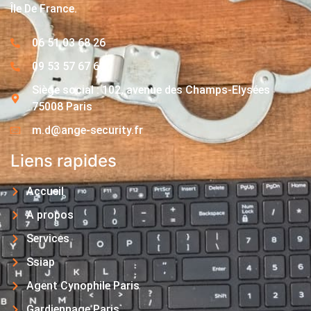
Île De France.
06 51 03 68 26
09 53 57 67 63
Siège social : 102, avenue des Champs-Elysées
75008 Paris
m.d@ange-security.fr
Liens rapides
Accueil
A propos
Services
Ssiap
Agent Cynophile Paris
Gardiennage Paris