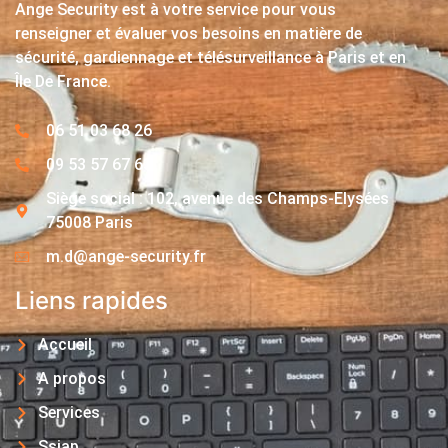
Ange Security est à votre service pour vous
renseigner et évaluer vos besoins en matière de
sécurité, gardiennage et télésurveillance à Paris et en
Île De France.
06 51 03 68 26
09 53 57 67 63
Siège social : 102, avenue des Champs-Elysées
75008 Paris
m.d@ange-security.fr
Liens rapides
Accueil
A propos
Services
Ssiap