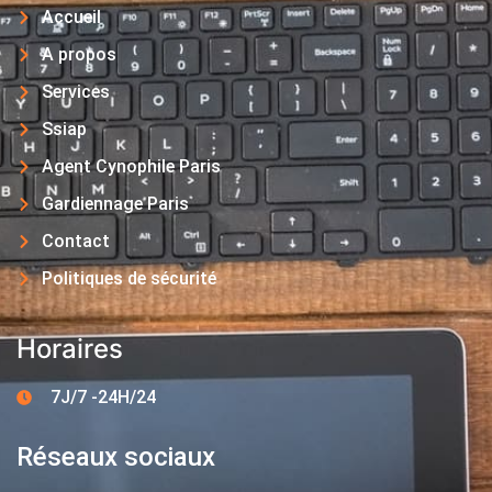
Accueil
A propos
Services
Ssiap
Agent Cynophile Paris
Gardiennage Paris
Contact
Politiques de sécurité
Horaires
7J/7 -24H/24
Réseaux sociaux