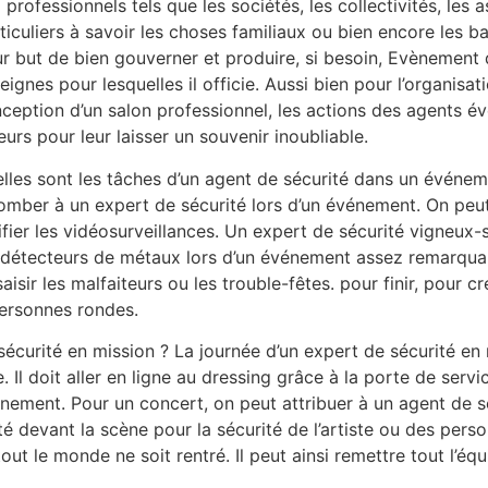
 professionnels tels que les sociétés, les collectivités, les 
ticuliers à savoir les choses familiaux ou bien encore les b
r but de bien gouverner et produire, si besoin, Evènement
eignes pour lesquelles il officie. Aussi bien pour l’organisat
ception d’un salon professionnel, les actions des agents év
eurs pour leur laisser un souvenir inoubliable.
lles sont les tâches d’un agent de sécurité dans un événe
omber à un expert de sécurité lors d’un événement. On peut, 
ifier les vidéosurveillances. Un expert de sécurité vigneux-s
 détecteurs de métaux lors d’un événement assez remarquab
ir les malfaiteurs ou les trouble-fêtes. pour finir, pour crée
personnes rondes.
écurité en mission ? La journée d’un expert de sécurité en
e. Il doit aller en ligne au dressing grâce à la porte de serv
ement. Pour un concert, on peut attribuer à un agent de séc
é devant la scène pour la sécurité de l’artiste ou des perso
tout le monde ne soit rentré. Il peut ainsi remettre tout l’