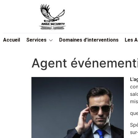
Accueil
Services
Domaines d’interventions
Les 
Agent événementi
L’a
com
sal
mis
que
Spé
sur