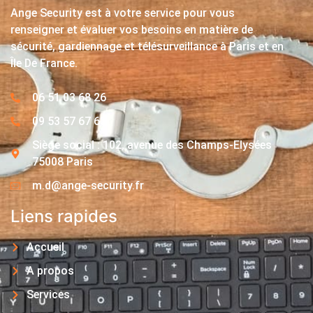
Ange Security est à votre service pour vous
renseigner et évaluer vos besoins en matière de
sécurité, gardiennage et télésurveillance à Paris et en
Île De France.
06 51 03 68 26
09 53 57 67 63
Siège social : 102, avenue des Champs-Elysées
75008 Paris
m.d@ange-security.fr
Liens rapides
Accueil
A propos
Services