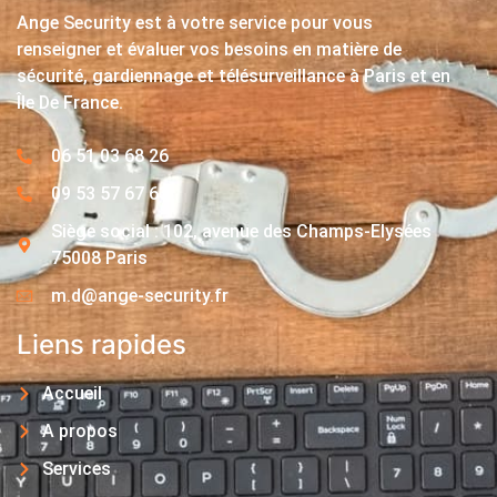
Ange Security est à votre service pour vous
renseigner et évaluer vos besoins en matière de
sécurité, gardiennage et télésurveillance à Paris et en
Île De France.
06 51 03 68 26
09 53 57 67 63
Siège social : 102, avenue des Champs-Elysées
75008 Paris
m.d@ange-security.fr
Liens rapides
Accueil
A propos
Services