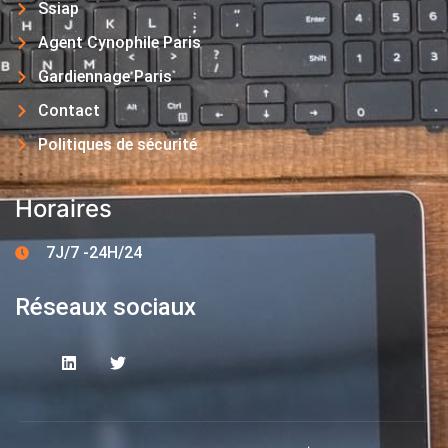
Ssiap
Agent Cynophile Paris
Gardiennage Paris
Contact
Politiques de sécurité
Horaires
7J/7 -24H/24
Réseaux sociaux