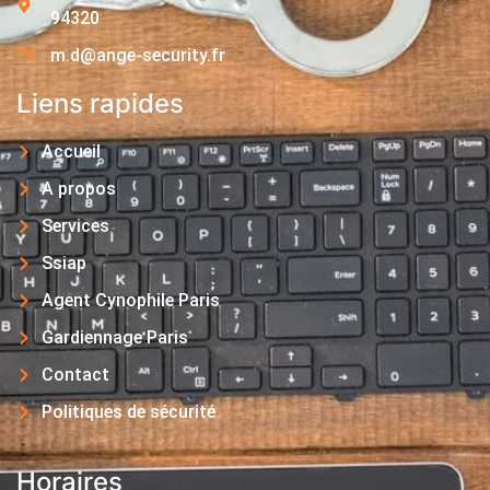
94320
m.d@ange-security.fr
Liens rapides
Accueil
A propos
Services
Ssiap
Agent Cynophile Paris
Gardiennage Paris
Contact
Politiques de sécurité
Horaires