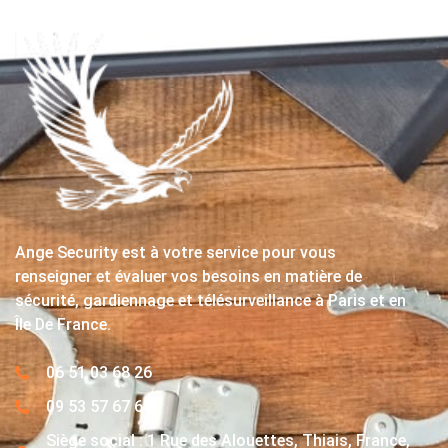
Ange Security est à votre service pour vous
renseigner et évaluer vos besoins en matière de
sécurité, gardiennage et télésurveillance à Paris et en
Île De France.
06 51 03 68 26
09 53 57 67 63
Siège social : 1 Rue des Alouettes, Thiais, France,