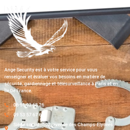
Ange Security est à votre service pour vous
renseigner et évaluer vos besoins en matière de
sécurité, gardiennage et télésurveillance à Paris et en
Île De France.
06 51 03 68 26
09 53 57 67 63
Siège social : 102, avenue des Champs-Elysées