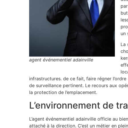
par
but
les
pro
un 
La 
cho
ker
agent événementiel adainville
eff
loc
infrastructures. de ce fait, faire régner l’ord
de surveillance pertinent. Le recours aux opé
la protection de l’emplacement.
L’environnement de tra
L’agent événementiel adainville officie au b
attaché à la direction. C’est un métier en p