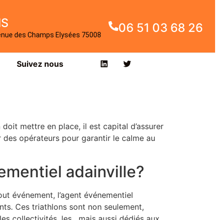
IS
06 51 03 68 26
enue des Champs Elysées 75008
Suivez nous
it mettre en place, il est capital d’assurer
er des opérateurs pour garantir le calme au
ementiel adainville?
tout événement, l’agent événementiel
ents. Ces triathlons sont non seulement,
s collectivités, les , mais aussi dédiés aux