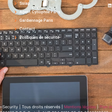
Ssiap
Agent Cynophile Paris
Gardiennage Paris
Contact
Politiques de sécurité
Security | Tous droits réservés |
Mentions légales
|
Plan d