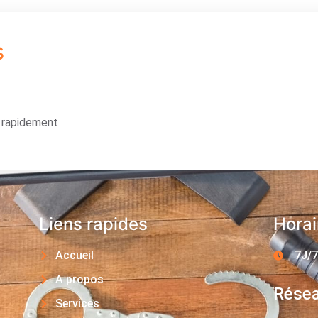
s
s rapidement
Liens rapides
Horai
Accueil
7J/7
A propos
Résea
Services