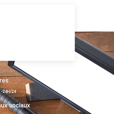
res
 -24H/24
ux sociaux