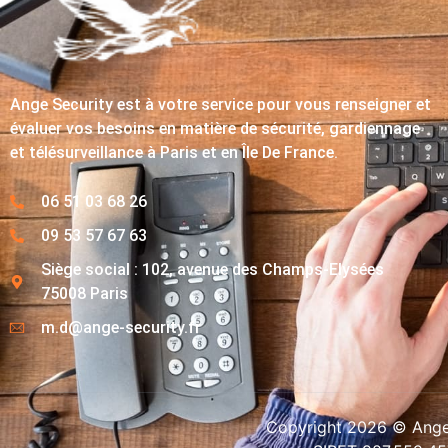
Ange Security est à votre service pour vous renseigner et
évaluer vos besoins en matière de sécurité, gardiennage
et télésurveillance à Paris et en Île De France.
06 51 03 68 26
09 53 57 67 63
Siège social : 102, avenue des Champs-Elysées
75008 Paris
m.d@ange-security.fr
Copyright 2026 © Ange-