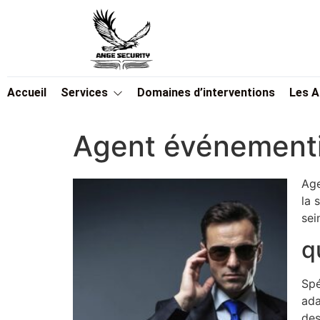
Accueil
Services
Domaines d’interventions
Les 
Agent événementie
Age
la 
sei
q
Spé
ada
des