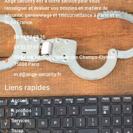
Ange Security est à votre service pour vous
renseigner et évaluer vos besoins en matière de
sécurité, gardiennage et télésurveillance à Paris et en
Île De France.
06 51 03 68 26
09 53 57 67 63
Siège social : 102, avenue des Champs-Elysées
75008 Paris
m.d@ange-security.fr
Liens rapides
Accueil
A propos
Services
Ssiap