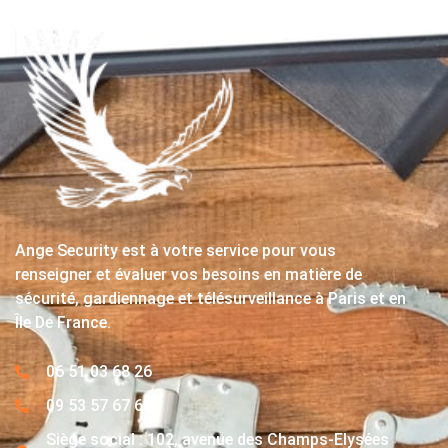
Ange Security est à votre service pour vous
renseigner et évaluer vos besoins en matière de
sécurité, gardiennage et télésurveillance à Paris et en
Île De France.
06 51 03 68 26
09 53 57 67 63
Siège social : 102, avenue des Champs-Elysées