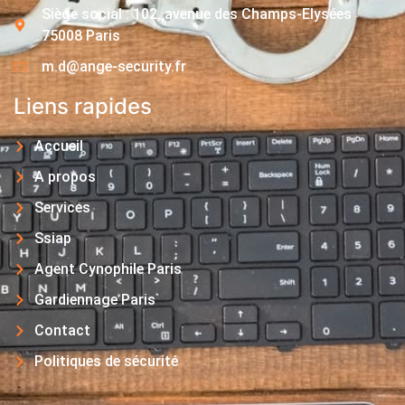
Siège social : 102, avenue des Champs-Elysées
75008 Paris
m.d@ange-security.fr
Liens rapides
Accueil
A propos
Services
Ssiap
Agent Cynophile Paris
Gardiennage Paris
Contact
Politiques de sécurité