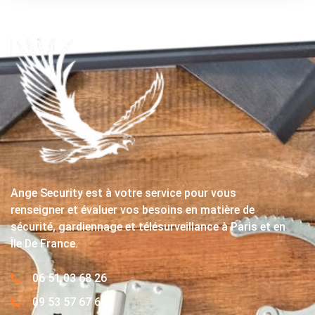
Ange Security est à votre service pour vous
renseigner et évaluer vos besoins en matière de
sécurité, gardiennage et télésurveillance à Paris et en
Île De France.
06 51 03 68 26
09 53 57 67 63