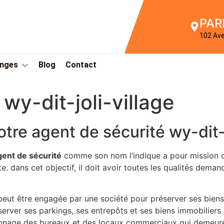
PAR
102 Av
Anges
Blog
Contact
wy-dit-joli-village
otre agent de sécurité wy-dit-j
gent de sécurité
comme son nom l’indique a pour mission de 
te. dans cet objectif, il doit avoir toutes les qualités dema
 peut être engagée par une société pour préserver ses biens.
erver ses parkings, ses entrepôts et ses biens immobiliers 
diennage des bureaux et des locaux commerciaux qui demeuren