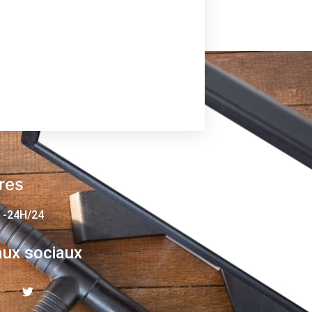
res
 -24H/24
ux sociaux