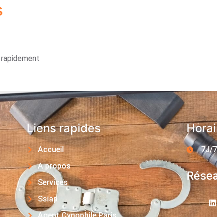
s
s rapidement
Liens rapides
Horai
Accueil
7J/7
A propos
Résea
Services
Ssiap
Agent Cynophile Paris