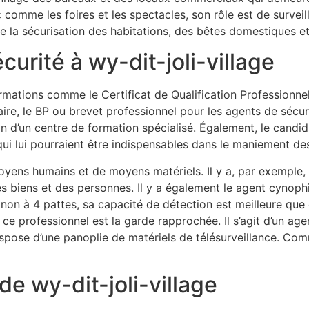
omme les foires et les spectacles, son rôle est de surveille
de la sécurisation des habitations, des bêtes domestiques e
curité à wy-dit-joli-village
mations comme le Certificat de Qualification Professionnel
re, le BP ou brevet professionnel pour les agents de sécu
n d’un centre de formation spécialisé. Également, le candid
s qui lui pourraient être indispensables dans le maniement d
ens humains et de moyens matériels. Il y a, par exemple, l’
des biens et des personnes. Il y a également le agent cynop
non à 4 pattes, sa capacité de détection est meilleure que ce
de ce professionnel est la garde rapprochée. Il s’agit d’un a
dispose d’une panoplie de matériels de télésurveillance. Co
de wy-dit-joli-village