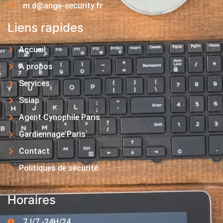
m.d@ange-security.fr
Liens rapides
Accueil
A propos
Services
Ssiap
Agent Cynophile Paris
Gardiennage Paris
Contact
Politiques de sécurité
Horaires
7J/7 -24H/24