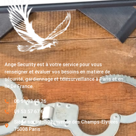
Ange Security est à votre service pour vous
renseigner et évaluer vos besoins en matière de
sécurité, gardiennage et télésurveillance à Paris et en
Île De France.
06 51 03 68 26
09 53 57 67 63
Siège social : 102, avenue des Champs-Elysées
75008 Paris