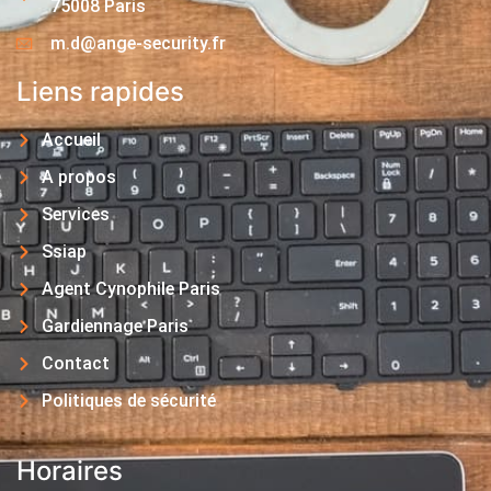
75008 Paris
m.d@ange-security.fr
Liens rapides
Accueil
A propos
Services
Ssiap
Agent Cynophile Paris
Gardiennage Paris
Contact
Politiques de sécurité
Horaires