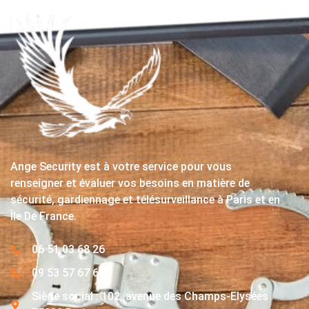
Ange Security est à votre service pour vous
renseigner et évaluer vos besoins en matière de
sécurité, gardiennage et télésurveillance à Paris et en
Île De France.
06 51 03 68 26
09 53 57 67 63
Siège social : 102, avenue des Champs-Elysées