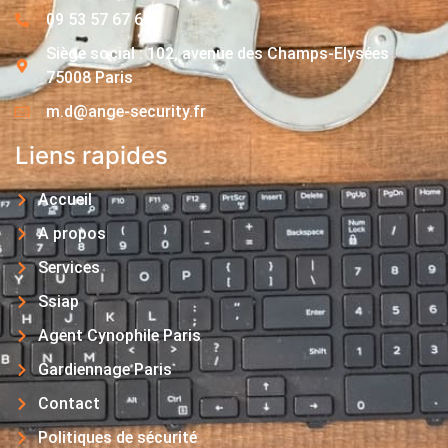
09 53 57 67 63
Siège social : 102, avenue des Champs-Elysées
75008 Paris
m.d@ange-security.fr
Liens rapides
Accueil
A propos
Services
Ssiap
Agent Cynophile Paris
Gardiennage Paris
Contact
Politiques de sécurité