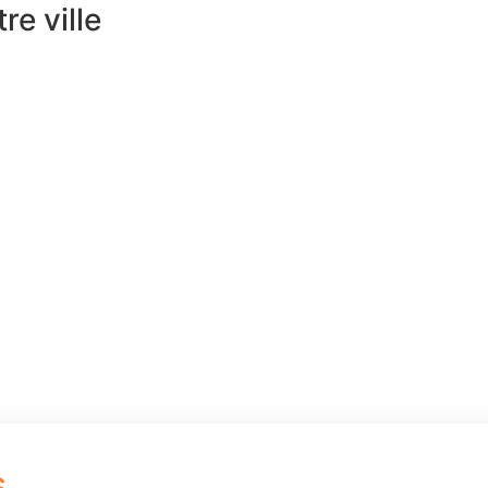
e ville
s