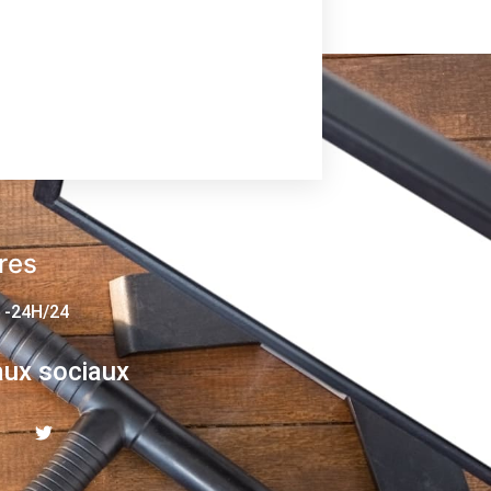
res
 -24H/24
ux sociaux