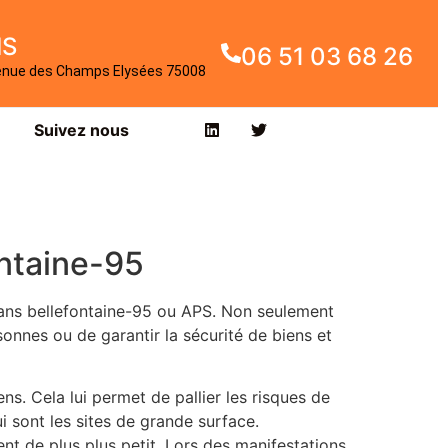
IS
06 51 03 68 26
enue des Champs Elysées 75008
Suivez nous
ontaine-95
dans bellefontaine-95 ou APS. Non seulement
sonnes ou de garantir la sécurité de biens et
s. Cela lui permet de pallier les risques de
 sont les sites de grande surface.
nt de plus plus petit. Lors des manifestations