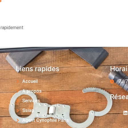
s rapidement
Liens rapides
Horai
Accueil
7J/7
A propos
Résea
Services
Ssiap
Agent Cynophile Paris