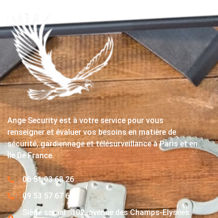
Ange Security est à votre service pour vous
renseigner et évaluer vos besoins en matière de
sécurité, gardiennage et télésurveillance à Paris et en
Île De France.
06 51 03 68 26
09 53 57 67 63
Siège social : 102, avenue des Champs-Elysées