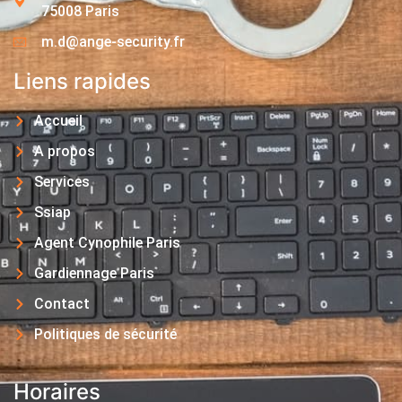
75008 Paris
m.d@ange-security.fr
Liens rapides
Accueil
A propos
Services
Ssiap
Agent Cynophile Paris
Gardiennage Paris
Contact
Politiques de sécurité
Horaires