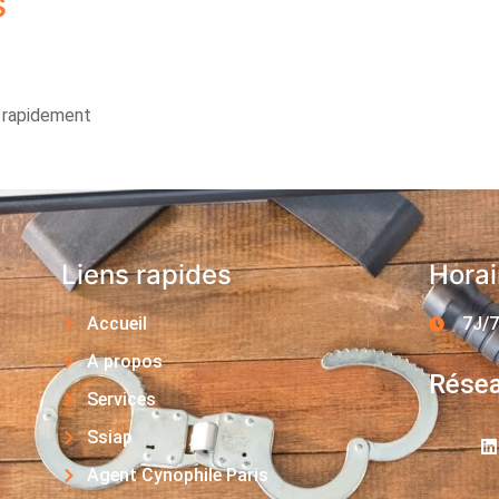
s
s rapidement
Liens rapides
Horai
Accueil
7J/7
A propos
Résea
Services
Ssiap
Agent Cynophile Paris