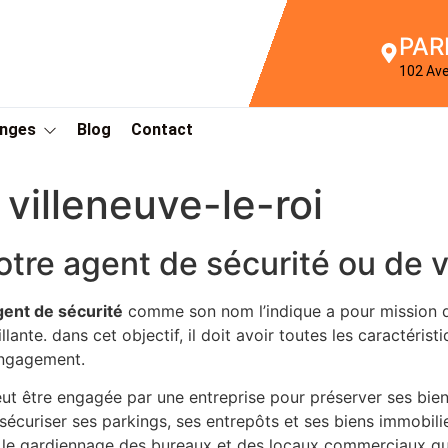
PAR
102 Av
Anges
Blog
Contact
villeneuve-le-roi
otre agent de sécurité ou de v
gent de sécurité
comme son nom l’indique a pour mission de 
lante. dans cet objectif, il doit avoir toutes les caractéri
engagement.
peut être engagée par une entreprise pour préserver ses bie
sécuriser ses parkings, ses entrepôts et ses biens immobili
our le gardiennage des bureaux et des locaux commerciaux qui