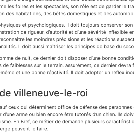
les foires et les spectacles, son rôle est de garder le traf
ion des habitations, des bêtes domestiques et des automobi
hysiques et psychologiques. Il doit toujours conserver son 
onstration de rigueur, d’autorité et d’une sévérité inflexible
econnaitre les moindres précisions et les réactions suspects
lités. Il doit aussi maîtriser les principes de base du sec
 comme de nuit, ce dernier doit disposer d’une bonne conditi
 de faiblesses sur le terrain. assurément, ce dernier devra f
même et une bonne réactivité. Il doit adopter un reflex inou
de villeneuve-le-roi
sauf ceux qui déterminent office de défense des personnes 
r d’une arme ou bien encore être tutorés d’un chien. Ils do
nisme. En Bref, ce métier de demande plusieurs caractérist
erge peuvent le faire.