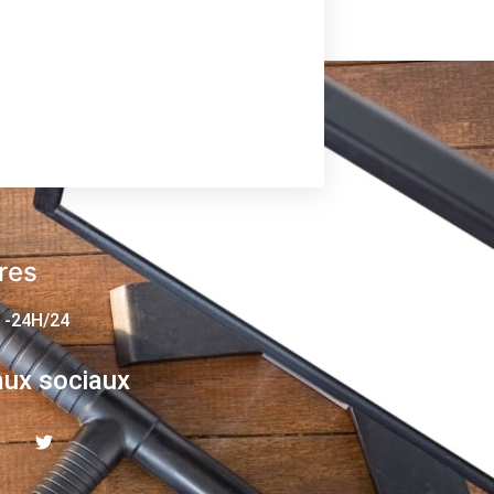
res
 -24H/24
ux sociaux