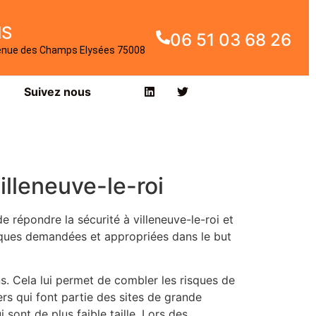
IS
06 51 03 68 26
enue des Champs Elysées 75008
Suivez nous
illeneuve-le-roi
répondre la sécurité à villeneuve-le-roi et
stiques demandées et appropriées dans le but
ns. Cela lui permet de combler les risques de
ers qui font partie des sites de grande
 sont de plus faible taille. Lors des