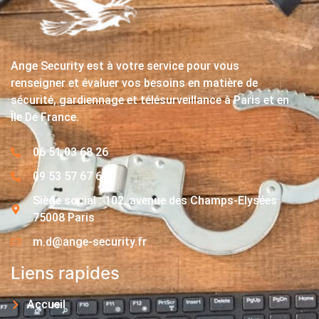
Ange Security est à votre service pour vous
renseigner et évaluer vos besoins en matière de
sécurité, gardiennage et télésurveillance à Paris et en
Île De France.
06 51 03 68 26
09 53 57 67 63
Siège social : 102, avenue des Champs-Elysées
75008 Paris
m.d@ange-security.fr
Liens rapides
Accueil