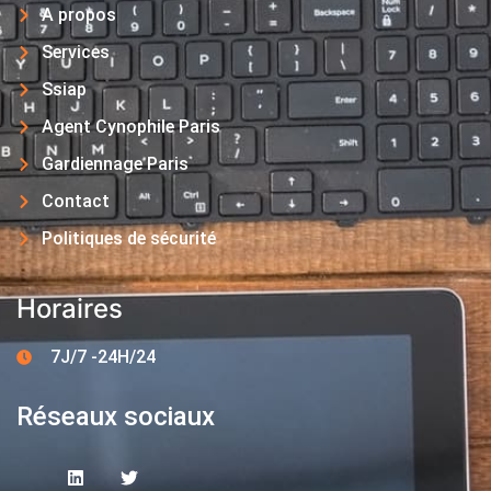
A propos
Services
Ssiap
Agent Cynophile Paris
Gardiennage Paris
Contact
Politiques de sécurité
Horaires
7J/7 -24H/24
Réseaux sociaux