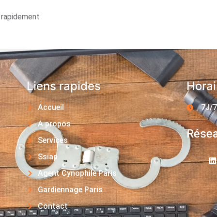
s rapidement
Liens rapides
Horai
Accueil
7J/7
A propos
Résea
Services
Ssiap
Agent Cynophile Paris
Gardiennage Paris
Contact