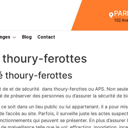
PAR
102 Av
Anges
Blog
Contact
 thoury-ferottes
é thoury-ferottes
 de et de sécurité dans thoury-ferottes ou APS. Non seulem
ité de préserver des personnes ou d’assurer la sécurité de b
 ce soit dans un lieu public ou lui appartenant. Il a pour m
de l’accès au site. Parfois, il surveille juste les actes suspe
tionnements qui peuvent se présenter. En plus d’assurer la s
 malveillance telle que le vol, effraction, inondation, incen