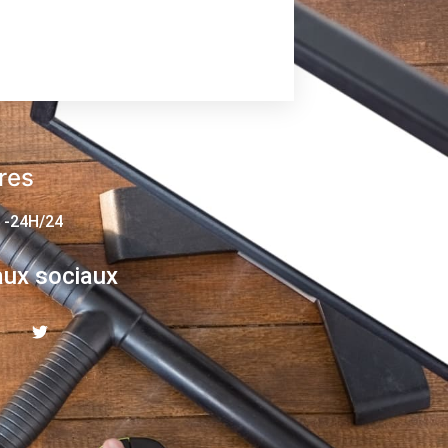
res
 -24H/24
ux sociaux