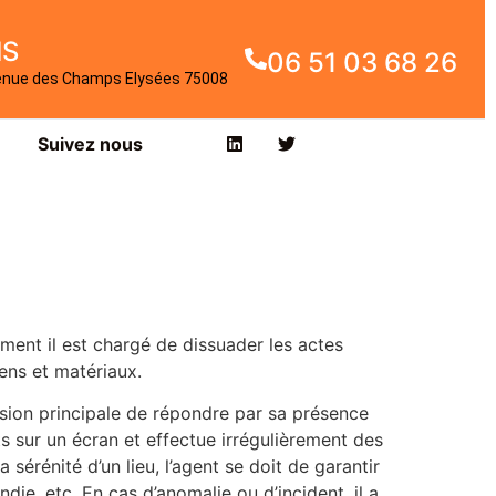
IS
06 51 03 68 26
enue des Champs Elysées 75008
Suivez nous
ent il est chargé de dissuader les actes
iens et matériaux.
ission principale de répondre par sa présence
cts sur un écran et effectue irrégulièrement des
érénité d’un lieu, l’agent se doit de garantir
die, etc. En cas d’anomalie ou d’incident, il a