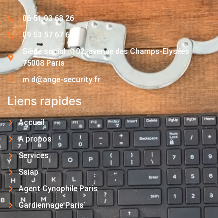
06 51 03 68 26
09 53 57 67 63
Siège social : 102, avenue des Champs-Elysées
75008 Paris
m.d@ange-security.fr
Liens rapides
Accueil
A propos
Services
Ssiap
Agent Cynophile Paris
Gardiennage Paris