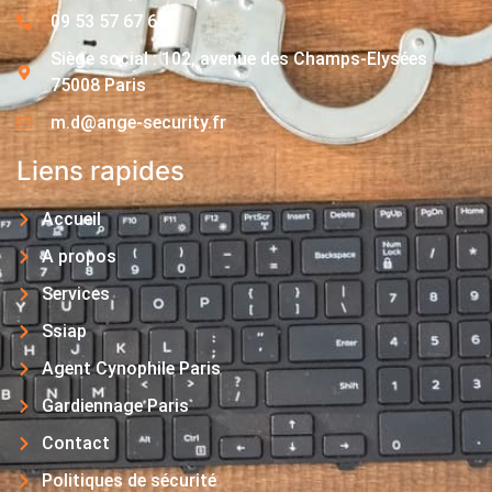
09 53 57 67 63
Siège social : 102, avenue des Champs-Elysées
75008 Paris
m.d@ange-security.fr
Liens rapides
Accueil
A propos
Services
Ssiap
Agent Cynophile Paris
Gardiennage Paris
Contact
Politiques de sécurité