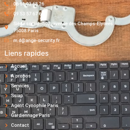
06 51 03 68 26
09 53 57 67 63
Siège social : 102, avenue des Champs-Elysées
75008 Paris
m.d@ange-security.fr
Liens rapides
Accueil
A propos
Services
Ssiap
Agent Cynophile Paris
Gardiennage Paris
Contact