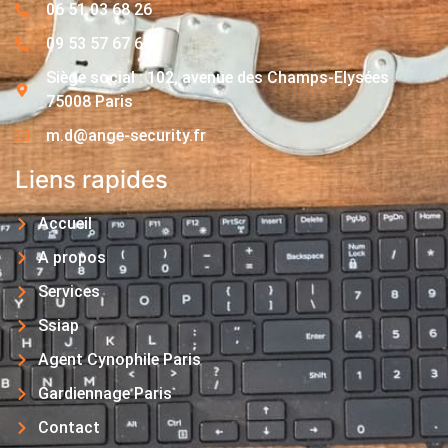
06 51 03 68 26
09 53 57 67 63
Siège social : 102, avenue des Champs-Elysées
75008 Paris
m.d@ange-security.fr
Liens rapides
Accueil
A propos
Services
Ssiap
Agent Cynophile Paris
Gardiennage Paris
Contact