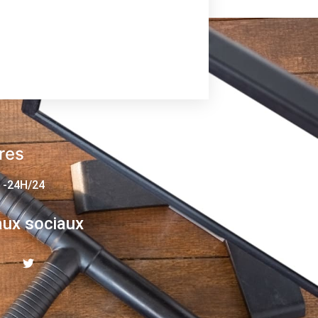
res
 -24H/24
ux sociaux