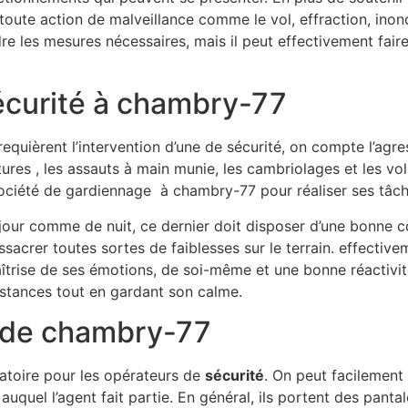
oute action de malveillance comme le vol, effraction, inond
endre les mesures nécessaires, mais il peut effectivement fair
sécurité à chambry-77
requièrent l’intervention d’une de sécurité, on compte l’agres
ctures , les assauts à main munie, les cambriolages et les vo
ociété de gardiennage à chambry-77 pour réaliser ses tâch
 jour comme de nuit, ce dernier doit disposer d’une bonne c
sacrer toutes sortes de faiblesses sur le terrain. effective
trise de ses émotions, de soi-même et une bonne réactivité. 
stances tout en gardant son calme.
t de chambry-77
igatoire pour les opérateurs de
sécurité
. On peut facilement 
auquel l’agent fait partie. En général, ils portent des pan