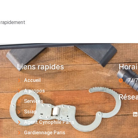
s rapidement
Liens rapides
Horai
Accueil
7J/7
A propos
Résea
Services
Ssiap
Agent Cynophile Paris
Gardiennage Paris