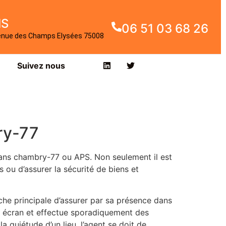
IS
06 51 03 68 26
enue des Champs Elysées 75008
Suivez nous
ry-77
dans chambry-77 ou APS. Non seulement il est
 ou d’assurer la sécurité de biens et
tâche principale d’assurer par sa présence dans
r un écran et effectue sporadiquement des
 quiétude d’un lieu, l’agent se doit de