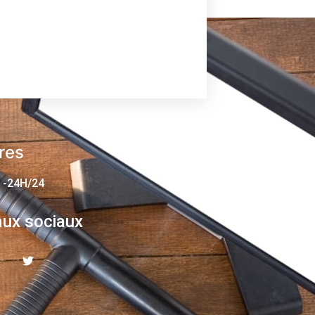
res
 -24H/24
ux sociaux