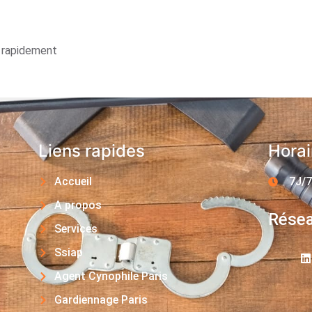
s rapidement
Liens rapides
Horai
Accueil
7J/7
A propos
Résea
Services
Ssiap
Agent Cynophile Paris
Gardiennage Paris