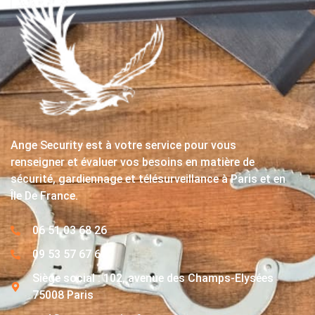
Ange Security est à votre service pour vous
renseigner et évaluer vos besoins en matière de
sécurité, gardiennage et télésurveillance à Paris et en
Île De France.
06 51 03 68 26
09 53 57 67 63
Siège social : 102, avenue des Champs-Elysées
75008 Paris