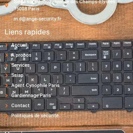
Siège social : 102, avenue des Champs-Elysées
75008 Paris
m.d@ange-security.fr
Liens rapides
Accueil
A propos
Services
Ssiap
Agent Cynophile Paris
Gardiennage Paris
Contact
Politiques de sécurité