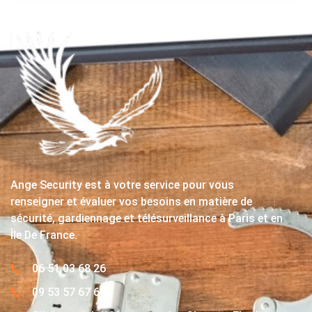
Ange Security est à votre service pour vous
renseigner et évaluer vos besoins en matière de
sécurité, gardiennage et télésurveillance à Paris et en
Île De France.
06 51 03 68 26
09 53 57 67 63