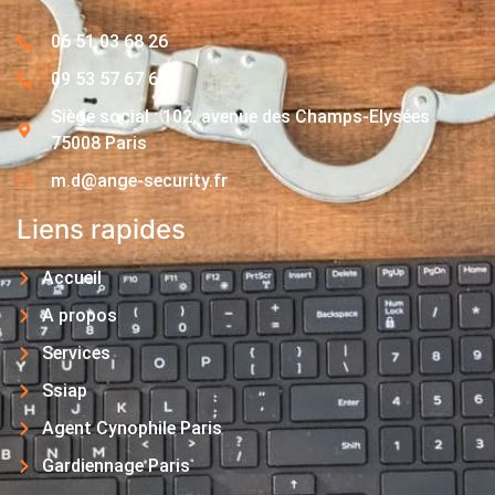
06 51 03 68 26
09 53 57 67 63
Siège social : 102, avenue des Champs-Elysées
75008 Paris
m.d@ange-security.fr
Liens rapides
Accueil
A propos
Services
Ssiap
Agent Cynophile Paris
Gardiennage Paris