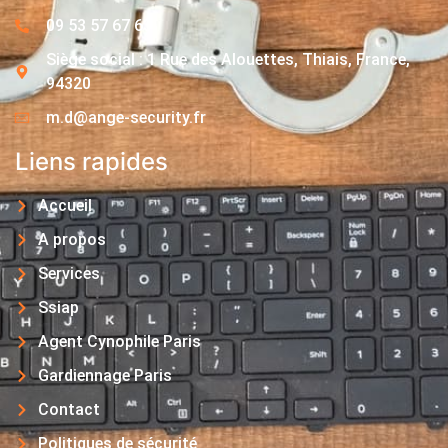
09 53 57 67 63
Siège social : 1 Rue des Alouettes, Thiais, France,
94320
m.d@ange-security.fr
Liens rapides
Accueil
A propos
Services
Ssiap
Agent Cynophile Paris
Gardiennage Paris
Contact
Politiques de sécurité