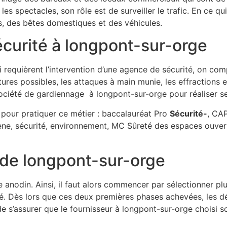
es spectacles, son rôle est de surveiller le trafic. En ce qu
s, des bêtes domestiques et des véhicules.
écurité à longpont-sur-orge
i requièrent l’intervention d’une agence de sécurité, on com
ures possibles, les attaques à main munie, les effractions et 
ociété de gardiennage à longpont-sur-orge pour réaliser s
pour pratiquer ce métier : baccalauréat Pro
Sécurité-
, CAP
ne, sécurité, environnement, MC Sûreté des espaces ouvert
 de longpont-sur-orge
e anodin. Ainsi, il faut alors commencer par sélectionner pl
ité. Dès lors que ces deux premières phases achevées, les 
de s’assurer que le fournisseur à longpont-sur-orge choisi s