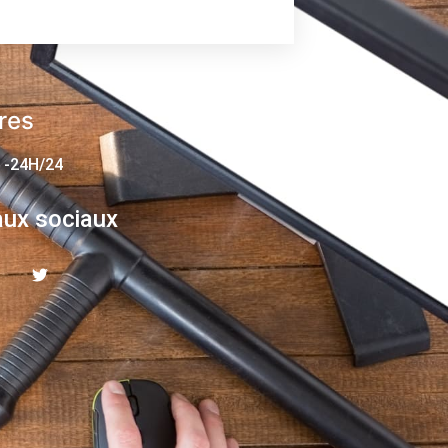
res
 -24H/24
ux sociaux