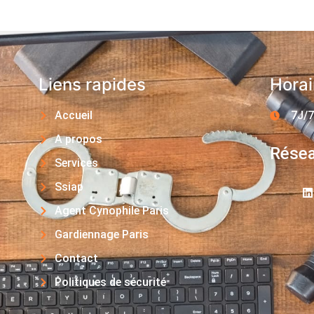
Liens rapides
Horai
Accueil
7J/7
A propos
Résea
Services
Ssiap
Agent Cynophile Paris
Gardiennage Paris
Contact
Politiques de sécurité