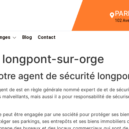
PAR
102 Av
Anges
Blog
Contact
 longpont-sur-orge
otre agent de sécurité longpo
gent de est en règle générale nommé expert de et de sécu
 malveillants, mais aussi il a pour responsabilité de sécuri
peut être engagée par une société pour protéger ses biens.
éger ses parkings, ses entrepôts et ses biens immobiliers q
diennage des bureaux et des locaux commerciaux qui sont de 