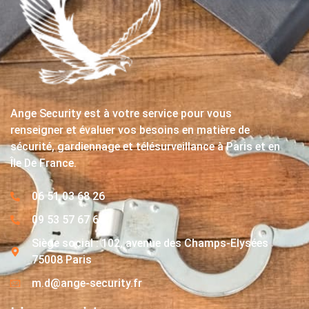
Ange Security est à votre service pour vous
renseigner et évaluer vos besoins en matière de
sécurité, gardiennage et télésurveillance à Paris et en
Île De France.
06 51 03 68 26
09 53 57 67 63
Siège social : 102, avenue des Champs-Elysées
75008 Paris
m.d@ange-security.fr