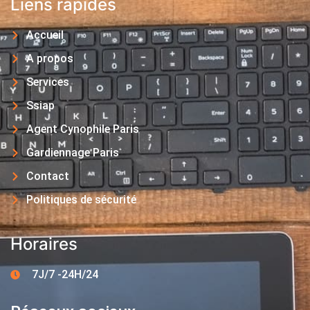
Liens rapides
Accueil
A propos
Services
Ssiap
Agent Cynophile Paris
Gardiennage Paris
Contact
Politiques de sécurité
Horaires
7J/7 -24H/24