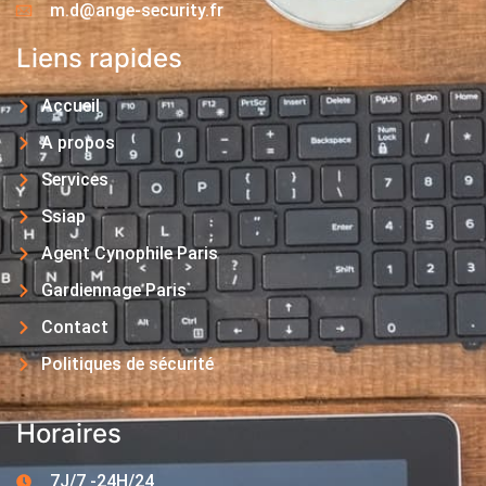
m.d@ange-security.fr
Liens rapides
Accueil
A propos
Services
Ssiap
Agent Cynophile Paris
Gardiennage Paris
Contact
Politiques de sécurité
Horaires
7J/7 -24H/24