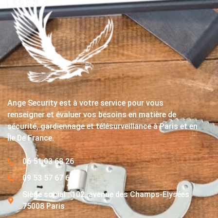
Ange Security est à votre service pour vous
renseigner et évaluer vos besoins en matière de
sécurité, gardiennage et télésurveillance à Paris et en
Île De France.
06 51 03 68 26
09 53 57 67 63
Siège social : 102, avenue des Champs-Elysées
75008 Paris