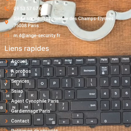
09 53 57 67 63
Siège social : 102, avenue des Champs-Elysées
75008 Paris
m.d@ange-security.fr
Liens rapides
Accueil
A propos
Services
Ssiap
Agent Cynophile Paris
Gardiennage Paris
Contact
Politiques de sécurité