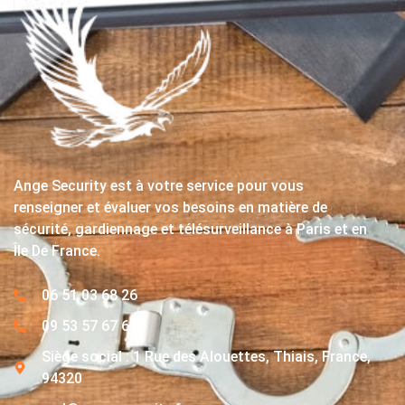
Ange Security est à votre service pour vous
renseigner et évaluer vos besoins en matière de
sécurité, gardiennage et télésurveillance à Paris et en
Île De France.
06 51 03 68 26
09 53 57 67 63
Siège social : 1 Rue des Alouettes, Thiais, France,
94320