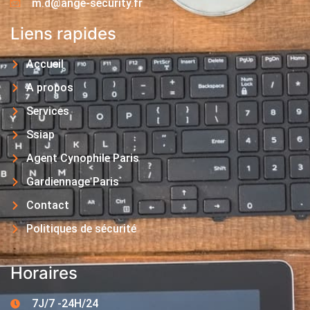
m.d@ange-security.fr
Liens rapides
Accueil
A propos
Services
Ssiap
Agent Cynophile Paris
Gardiennage Paris
Contact
Politiques de sécurité
Horaires
7J/7 -24H/24