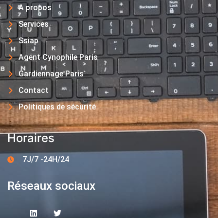
A propos
Services
Ssiap
Agent Cynophile Paris
Gardiennage Paris
Contact
Politiques de sécurité
Horaires
7J/7 -24H/24
Réseaux sociaux