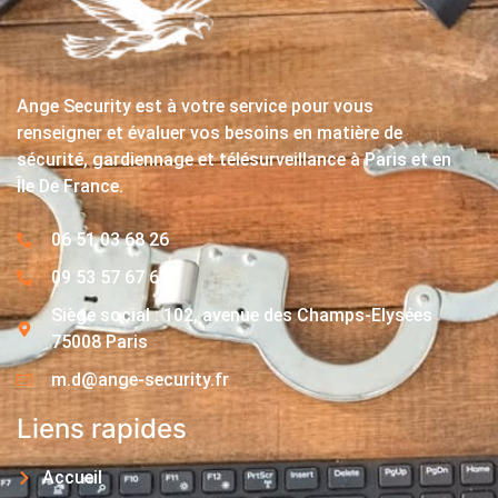
Ange Security est à votre service pour vous
renseigner et évaluer vos besoins en matière de
sécurité, gardiennage et télésurveillance à Paris et en
Île De France.
06 51 03 68 26
09 53 57 67 63
Siège social : 102, avenue des Champs-Elysées
75008 Paris
m.d@ange-security.fr
Liens rapides
Accueil